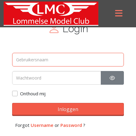
Login
Toon wac
Onthoud mij
Inloggen
Forgot
Username
or
Password
?