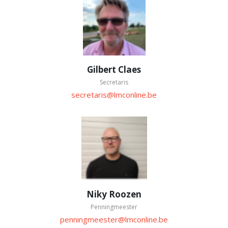
Gilbert Claes
Secretaris
secretaris@lmconline.be
Niky Roozen
Penningmeester
penningmeester@lmconline.be